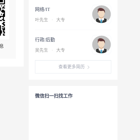
网络/IT
叶先生
·
大专
行政/后勤
息
吴先生
·
大专
查看更多简历
微信扫一扫找工作