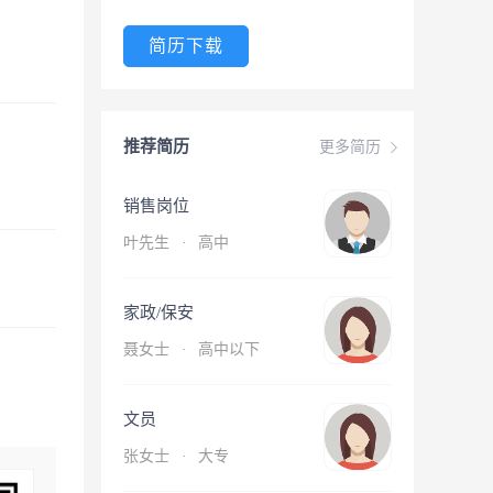
简历下载
推荐简历
更多简历
销售岗位
叶先生
·
高中
家政/保安
聂女士
·
高中以下
文员
张女士
·
大专