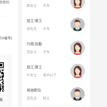
资质的
欧女士
·
大专
技工/普工
张先生
·
大专
10金币)
行政/后勤
范女士
·
大专
技工/普工
叶女士
·
高中以下
其他职位
范先生
·
硕士
息