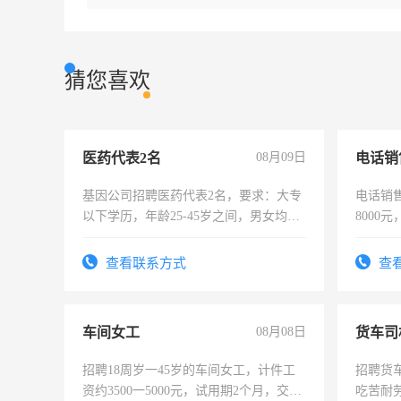
猜您喜欢
医药代表2名
08月09日
电话销
基因公司招聘医药代表2名，要求：大专
电话销售
以下学历，年龄25-45岁之间，男女均
8000
可，需要具有营销经验，从事过医药代
表或者有医学资质的优先，底薪+绩效，
查看联系方式
查
交五险。
车间女工
08月08日
货车司
招聘18周岁一45岁的车间女工，计件工
招聘货
资约3500一5000元，试用期2个月，交五
吃苦耐劳