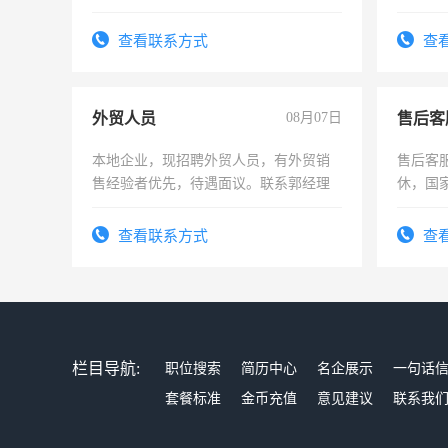
险，有年薪假，年底福利
查看联系方式
查
外贸人员
08月07日
售后客
本地企业，现招聘外贸人员，有外贸销
售后客服
售经验者优先，待遇面议。联系郭经理
休，国
查看联系方式
查
栏目导航:
职位搜索
简历中心
名企展示
一句话
套餐标准
金币充值
意见建议
联系我