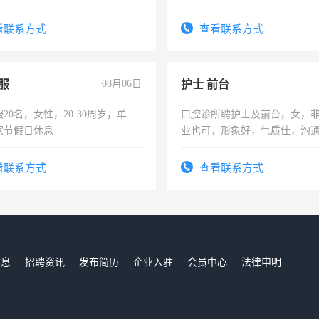
责任心形象端庄，遵纪守法，
录，客服要求45岁以下高中以
看联系方式
查看联系方式
懂电脑工作认真，性格开朗有
能力，工程，懂水电维修。
服
08月06日
护士 前台
20名，女性，20-30周岁，单
口腔诊所聘护士及前台，女，
家节假日休息
业也可，形象好，气质佳，沟
强。面试，周日休息。
看联系方式
查看联系方式
信息
招聘资讯
发布简历
企业入驻
会员中心
法律申明
们