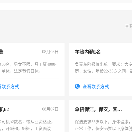
查
售
08月08日
车险内勤1名
50名，男女不限，月工资4000-
负责车险报价出单，要求：大
元，单休，法定节假日休。
历，女性，年龄22-35岁之间
操作，工作态度认真，具有团
试用期1-3个月，转正后交纳五
看联系方式
查看联系方式
机b2
08月07日
急招保洁，保安，客服，工程
车司机b2数名，带从业资格证，
保洁要求55岁以下，身体健康
，开6米8，9米6，工资面议
正常工作，保安55岁以下身体